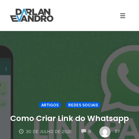
Toggle 
Skip
to
content
ARTIGOS
REDES SOCIAIS
Como Criar Link do Whatsapp
COMMENTS
BY
30 DE JULHO DE 2021
9