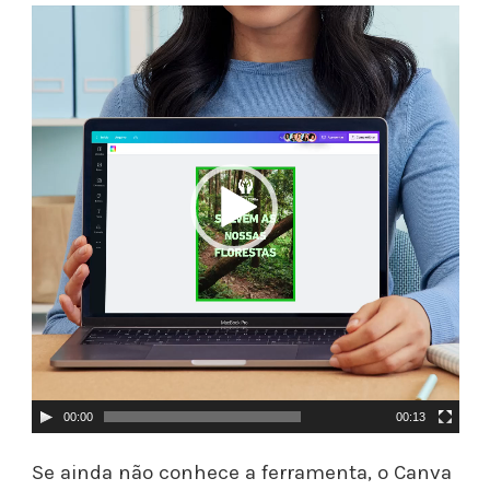
T
o
c
a
d
o
r
d
e
v
í
d
00:00
00:13
e
Se ainda não conhece a ferramenta, o Canva
o